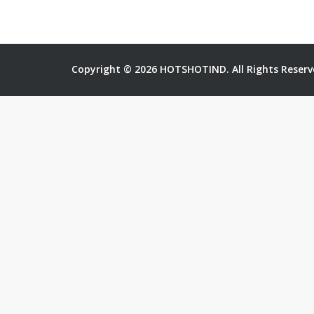
Copyright © 2026 HOTSHOTIND. All Rights Reserv