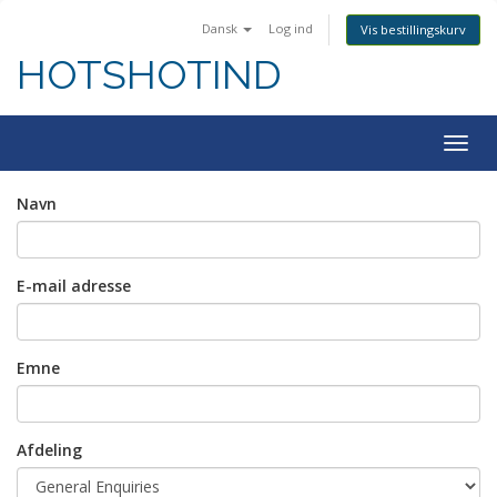
Dansk
Log ind
Vis bestillingskurv
HOTSHOTIND
Togg
navig
Navn
E-mail adresse
Emne
Afdeling