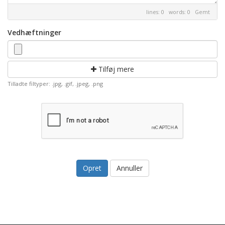
lines: 0 words: 0
Gemt
Vedhæftninger
Tilføj mere
Tilladte filtyper: .jpg, .gif, .jpeg, .png
Annuller