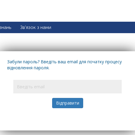
знань
Зв'язок з нами
Забули пароль? Введіть ваш email для початку процесу
відновлення пароля.
Відправити