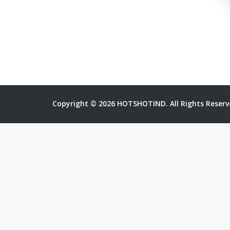
Copyright © 2026 HOTSHOTIND. All Rights Reserv