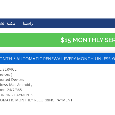
راسلنا
مكتبة الش
$15 MONTHLY SE
ONTH * AUTOMATIC RENEWAL EVERY MONTH UNLESS Y
L SERVICE
evices )
ported Devices
dows Mac Android ,
ort 24/7/365
URRING PAYMENTS
OMATIC MONTHLY RECURRING PAYMENT