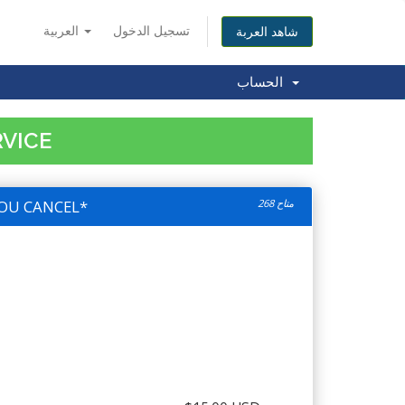
تسجيل الدخول
العربية
شاهد العربة
الحساب
RVICE
OU CANCEL*
268 متاح